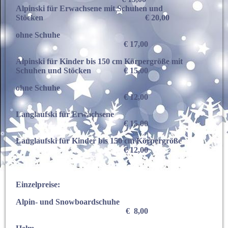
Alpinski für Erwachsene mit Schuhen und
Stöcken € 20,00
ohne Schuhe
€ 17,00
Alpinski für Kinder bis 150 cm Körpergröße mit
Schuhen und Stöcken € 15,00
ohne Schuhe
€ 12,00
Langlaufski für Erwachsene
€ 15,00
Langlaufski für Kinder bis 150 cm Körpergröße
€ 12,00
Einzelpreise:
Alpin- und Snowboardschuhe
€ 8,00