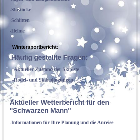
-Skistöcke
-Schlitten
-Helme
Wintersportbericht
:
Häufig gestellte Fragen:
-Aktueller Zustand der Skipiste
-Rodel- und Skibedingungen
Aktueller Wetterbericht für den
"Schwarzen Mann"
-
Informationen für Ihre Planung und die Anreise